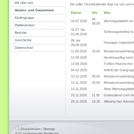
Wir über uns
Ein voller Terminkalender liegt vor uns und w
Vereins- und Gautermine
Datum
Uhr
Was
Kindergruppe
ab
18.07.2026
Wertungsplatteln um 
08.00
Plattlerproben
31.07. bis
Schlossgartenfest in
Berichte
02.08.2026
Geschichte
06. bis
Huosigau-Jugendzel
09.08.2026
Datenschutz
11.09.2026
20.00
Monatsversammlung 
12.09.2026
Vereinsausflug nac
13.09.2026
Treffen Historischer 
04.10.2026
Auftritt der Gaugrup
10.10.2026
20.00
Monatsversammlung 
13.11.2026
20.00
Monatsversammlung 
14.11.2026
Aktiv-Wertungsplatte
15.11.2026
11.30
Gottesdienst zum Vol
29.11.2026
19.30
Altbairisches Advent
Druckversion
|
Sitemap
© D´Jaudesbergler Breitbrunn