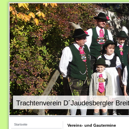
Trachtenverein D´Jaudesbergler Brei
Startseite
Vereins- und Gautermine